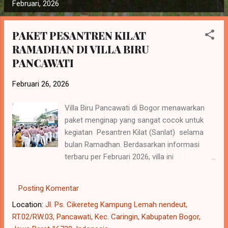
o
Februari, 2026
s
t
PAKET PESANTREN KILAT
i
RAMADHAN DI VILLA BIRU
n
PANCAWATI
g
a
Februari 26, 2026
n
Villa Biru Pancawati di Bogor menawarkan
paket menginap yang sangat cocok untuk
kegiatan Pesantren Kilat (Sanlat) selama
bulan Ramadhan. Berdasarkan informasi
terbaru per Februari 2026, villa ini
menyediakan fasilitas lengkap untuk grup,
termasuk area hall yang luas untuk kajian
Posting Komentar
dan penginapan yang nyaman di alam
Location:
Jl. Ps. Cikereteg Kampung Lemah nendeut,
terbuka. Berikut adalah detail perkiraan
RT.02/RW.03, Pancawati, Kec. Caringin, Kabupaten Bogor,
paket dan fasilitas yang tersedia untuk