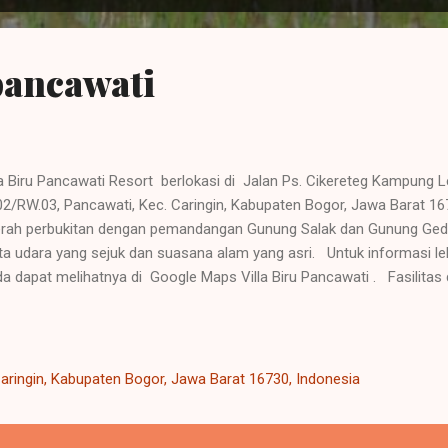
 pancawati
la Biru Pancawati Resort berlokasi di Jalan Ps. Cikereteg Kampung 
02/RW.03, Pancawati, Kec. Caringin, Kabupaten Bogor, Jawa Barat 16730
rah perbukitan dengan pemandangan Gunung Salak dan Gunung Ged
ta udara yang sejuk dan suasana alam yang asri. Untuk informasi leb
a dapat melihatnya di Google Maps Villa Biru Pancawati . Fasilitas 
iliki fasilitas yang lengkap dan cocok untuk berbagai kegiatan seper
tor, retret, outbound , dan camping . Akomodasi: Vila, pondokan
g dapat menampung hingga ratusan orang. Olahraga & Rekreasi: Ko
put terbuka untuk futsal atau kegiatan outdoor , area playground , bil
aringin, Kabupaten Bogor, Jawa Barat 16730, Indonesia
ging / tracking . Kegiatan Khusus: Ters...