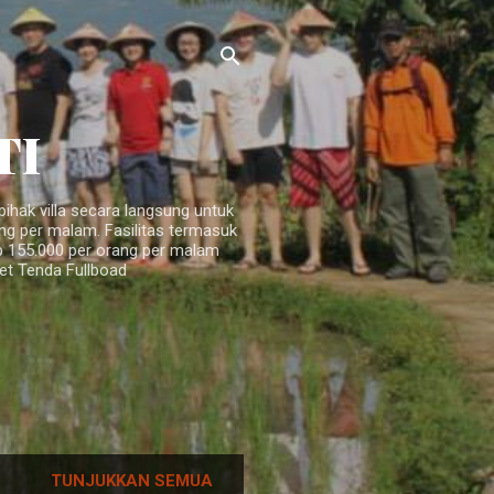
TI
ihak villa secara langsung untuk
ang per malam. Fasilitas termasuk
 Rp 155.000 per orang per malam
ket Tenda Fullboad
TUNJUKKAN SEMUA