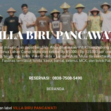
Langsung ke konten utama
ILLA BIRU PANCAWA
fat indikatif dan dapat berubah. Anda disarankan untuk menghubungi p
 Sewa Lahan Camp: Mulai dari sekitar Rp 85.000 - Rp 125.000 per or
oilet), dan listrik. Paket Tenda + Lahan + Aula: Mulai dari sekitar
. Fasilitas termasuk tenda, kasur, bantal, selimut, MCK, dan listrik.Pa
RESERVASI : 0838-7508-5490
BERANDA
an label
VILLA BIRU PANCAWATI