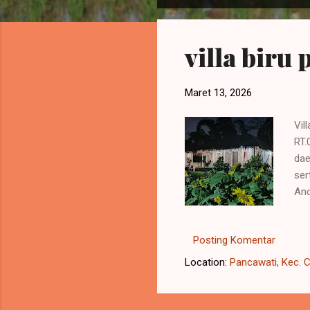
o
s
t
villa biru
i
n
g
Maret 13, 2026
a
Vil
n
RT.
dae
ser
And
mem
kan
Posting Komentar
yan
rum
Location:
Pancawati, Kec. C
jog